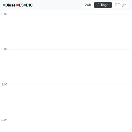
Diesel
E5
E10
24h
3 Tage
7 Tage