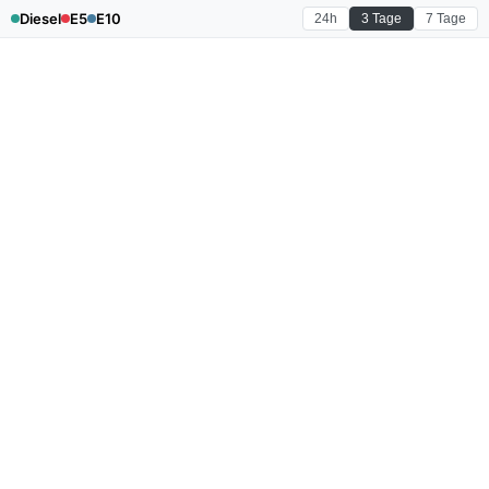
Diesel
E5
E10
24h
3 Tage
7 Tage